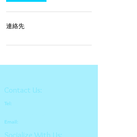
連絡先
Contact Us:
Tel:
090-6421-6464
Fax:
0980-75-7554
Adress:沖縄県宮古島市平良西里1813
Email:
coralcoast.myk@gmail.com
Socialize With Us: