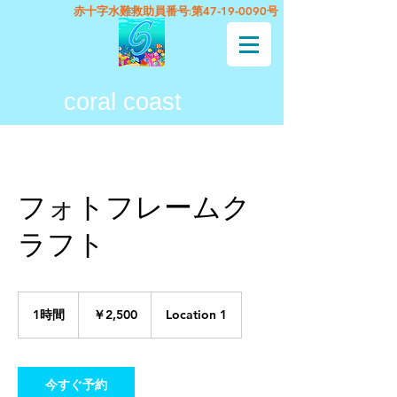
赤十字水難救助員番号:
第47‐19‐0090号
coral coast
フォトフレームク
ラフト
2,500
円
1時間
1
￥2,500
Location 1
時
今すぐ予約